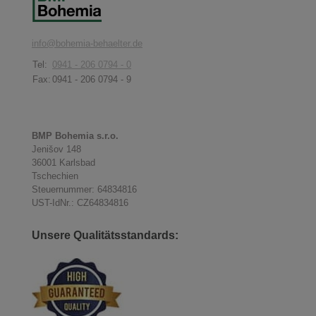
info@bohemia-behaelter.de
Tel:
0941 - 206 0794 - 0
Fax:
0941 - 206 0794 - 9
BMP Bohemia s.r.o.
Jenišov 148
36001 Karlsbad
Tschechien
Steuernummer: 64834816
UST-IdNr.: CZ64834816
Unsere Qualitätsstandards: